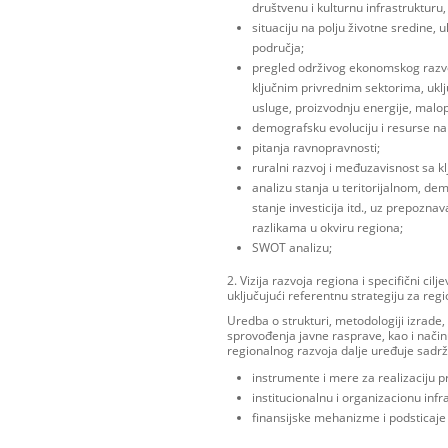
društvenu i kulturnu infrastrukturu, 
situaciju na polju životne sredine, uk
područja;
pregled održivog ekonomskog raz
ključnim privrednim sektorima, uklju
usluge, proizvodnju energije, malop
demografsku evoluciju i resurse na t
pitanja ravnopravnosti;
ruralni razvoj i međuzavisnost sa 
analizu stanja u teritorijalnom, d
stanje investicija itd., uz prepoznav
razlikama u okviru regiona;
ЅWOT analizu;
2. Vizija razvoja regiona i specifični ci
uključujući referentnu strategiju za regio
Uredba o strukturi, metodologiji izrade
sprovođenja javne rasprave, kao i način
regionalnog razvoja dalje uređuje sadrž
instrumente i mere za realizaciju p
institucionalnu i organizacionu inf
finansijske mehanizme i podsticaje