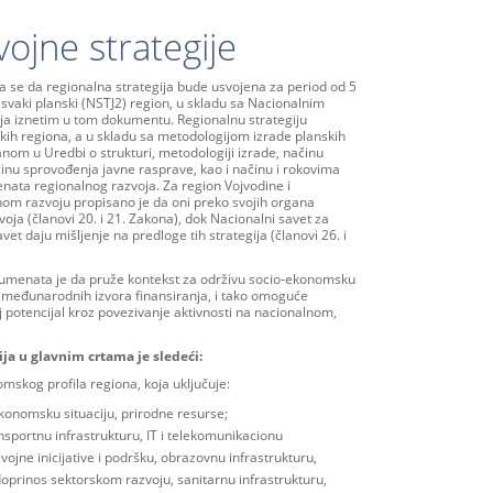
ojne strategije
se da regionalna strategija bude usvojena za period od 5
svaki planski (NSTJ2) region, u skladu sa Nacionalnim
oja iznetim u tom dokumentu. Regionalnu strategiju
kih regiona, a u skladu sa metodologijom izrade planskih
om u Uredbi o strukturi, metodologiji izrade, načinu
inu sprovođenja javne rasprave, kao i načinu i rokovima
enata regionalnog razvoja. Za region Vojvodine i
om razvoju propisano je da oni preko svojih organa
oja (članovi 20. i 21. Zakona), dok Nacionalni savet za
vet daju mišljenje na predloge tih strategija (članovi 26. i
okumenata je da pruže kontekst za održivu socio-ekonomsku
 i međunarodnih izvora finansiranja, i tako omoguće
j potencijal kroz povezivanje aktivnosti na nacionalnom,
ija u glavnim crtama je sledeći:
mskog profila regiona, koja uključuje:
ekonomsku situaciju, prirodne resurse;
ansportnu infrastrukturu, IT i telekomunikacionu
zvojne inicijative i podršku, obrazovnu infrastrukturu,
 doprinos sektorskom razvoju, sanitarnu infrastrukturu,