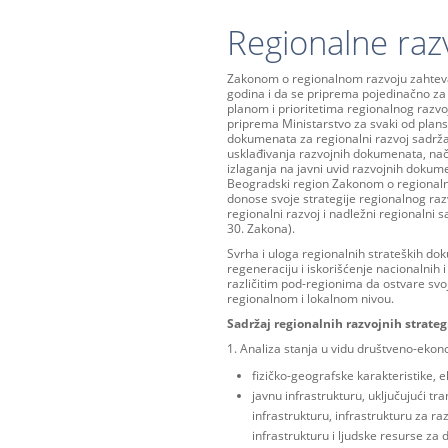
Regionalne razv
Zakonom o regionalnom razvoju zahteva 
godina i da se priprema pojedinačno za 
planom i prioritetima regionalnog razv
priprema Ministarstvo za svaki od plans
dokumenata za regionalni razvoj sadržan
usklađivanja razvojnih dokumenata, nač
izlaganja na javni uvid razvojnih dokum
Beogradski region Zakonom o regionaln
donose svoje strategije regionalnog razv
regionalni razvoj i nadležni regionalni sa
30. Zakona).
Svrha i uloga regionalnih strateških d
regeneraciju i iskorišćenje nacionalnih
različitim pod-regionima da ostvare svo
regionalnom i lokalnom nivou.
Sadržaj regionalnih razvojnih strateg
1. Analiza stanja u vidu društveno-ekono
fizičko-geografske karakteristike, 
javnu infrastrukturu, uključujući tr
infrastrukturu, infrastrukturu za ra
infrastrukturu i ljudske resurse za