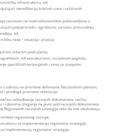
turističku infrastrukturu, itd;
ljučujući identifikaciju kritičnih zona i zaštićenih
voja zasnovan na makroekonomskim pokazateljima u
čujući poljoprivredu i agrobiznis, turizam, proizvodnju,
rodaju, itd.
ržištu rada – situacija i analiza;
ključnim urbanim područjima;
emografskom, infrastrukturnom, socijalnom pogledu,
anje specifičnih teritorijalnih i zona sa izraţenim
ljevi u odnosu na prioritete definisane Nacionalnim planom,
n i predloge prioriteta realizacije.
, načinu usklađivanja razvojnih dokumenata, načinu
u i rokovima izlaganja na javni uvid razvojnih dokumenata
aj Regionalnih razvojnih strategija tako da one obuhvataju:
rioriteta regionalnog razvoja;
rastrukturu za implementaciju regionalne strategije;
 za implementaciju regionalne strategije;